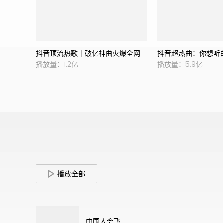
抖音顶流热歌｜破亿神曲火爆全网
抖音超热曲：你想听
播放量：1.2亿
播放量：5.9亿
播放全部
中国人会飞