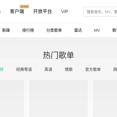
乐
客户端
开放平台
VIP
新碟
排行榜
分类歌单
雷达
MV
数
热门歌单
荐
经典粤语
英语
情歌
官方歌单