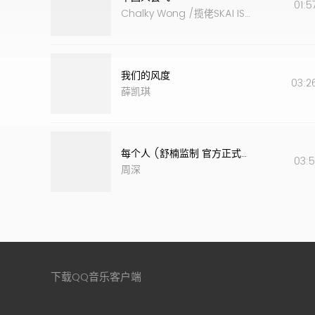
01:5
Chalky Wong
/
揽佬SKAI ISYOURGOD
我们的风度
03:2
薛凯琪
每个人 (舒楠监制 官方正式版)
03:5
周深
下载QQ音乐客户端