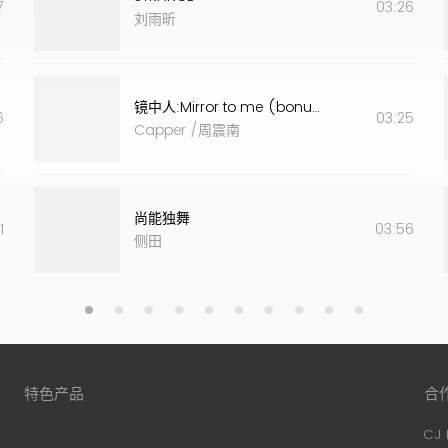
7
03:26
刘雨昕
镜中人:Mirror to me (bonus track.)
6
03:25
Capper
/
周震南
尚能独舞
1
03:56
侧田
特色产品
合
CJ 