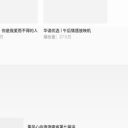
，你是我爱而不得的人
华语优选 | 午后情感放映机
爱而不
6万
播放量：27.5万
播放量：1
乘风心向海
海南省第七届运动会推广曲