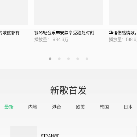
的歌这都有
钢琴轻音乐🎹安静享受独处时刻
华语伤感情歌
播放量：1884.3万
播放量：518.
新歌首发
最新
内地
港台
欧美
韩国
日本
STRANGE