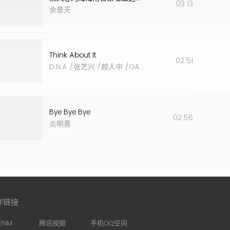
03:13
余景天
Think About It
02:51
D.N.A
/
张艺兴
/
颜人中
/
GALI
/
TEN (李永钦)
/
李治廷
Bye Bye Bye
02:56
炎明熹
作链接
ENM
腾讯视频
手机QQ空间