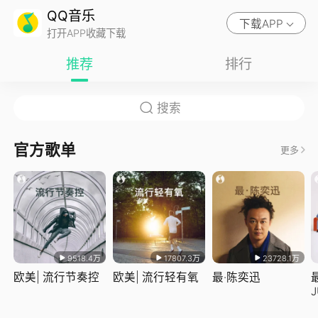
QQ音乐
下载APP
打开APP收藏下载
推荐
排行
官方歌单
更多
9518.4万
17807.3万
23728.1万
欧美| 流行节奏控
欧美| 流行轻有氧
最·陈奕迅
J