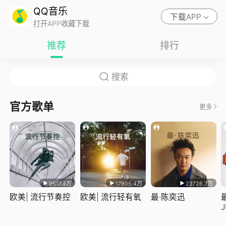
QQ音乐
下载APP
打开APP收藏下载
推荐
排行
官方歌单
更多
9517.4万
17805.4万
23726.7万
欧美| 流行节奏控
欧美| 流行轻有氧
最·陈奕迅
J