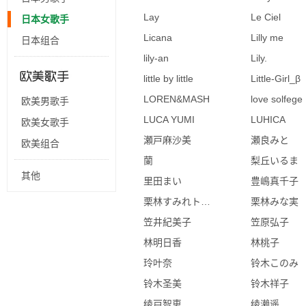
Lay
Le Ciel
日本女歌手
Licana
Lilly me
日本组合
lily-an
Lily.
little by little
Little-Girl_β
LOREN&MASH
love solfege
欧美男歌手
LUCA YUMI
LUHICA
欧美女歌手
瀬戸麻沙美
瀬良みと
欧美组合
蘭
梨丘いるま
其他
里田まい
豊嶋真千子
栗林すみれトリオ
栗林みな実
笠井紀美子
笠原弘子
林明日香
林桃子
玲叶奈
铃木このみ
铃木圣美
铃木祥子
绫戸智恵
绫濑遥