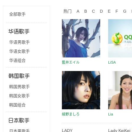
热门
A
B
C
D
E
F
G
全部歌手
华语男歌手
华语女歌手
华语组合
藍井エイル
LiSA
韩国男歌手
韩国女歌手
韩国组合
綾野ましろ
Lia
LADY
Lady KeiKei
日本男歌手