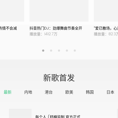
热情不会减
抖音热门DJ：劲爆舞曲节奏全开
“爱已散场，心
播放量：1412.7万
播放量：82.3
新歌首发
最新
内地
港台
欧美
韩国
日本
每个人 (舒楠监制 官方正式版)