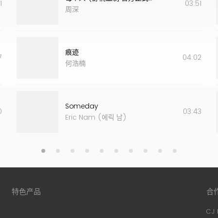
1
03:51
)
/
李治廷
周深
痕迹
7
04:02
何浩楠
Someday
0
03:43
Eric Nam (에릭 남)
特色产品
合
CJ 