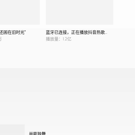
还困在旧时光”
蓝牙已连接，正在播放抖音热歌…
爱的故
万
播放量：1.2亿
播放量：1
尚能独舞