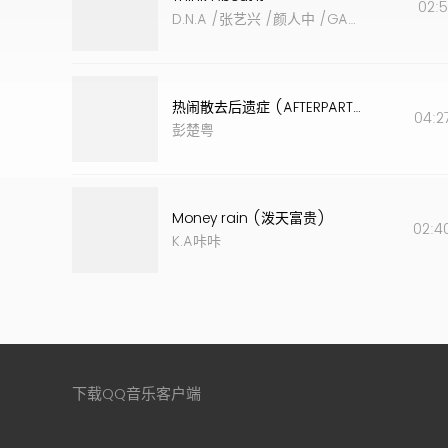
02:5
D.N.A
/
张艺兴
/
颜人中
/
GALI
/
TEN (李永钦
热闹散去后遗症 (AFTERPARTY BLUES)
04:2
彭楚粤
Money rain (泼天富贵)
02:4
K.A咔咔
下载QQ音乐客户端