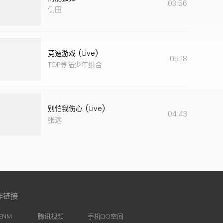
03:56
侧田
竞速游戏 (Live)
05:18
TOP登陆少年组合
别怕我伤心 (Live)
04:43
张远
作链接
ENM
腾讯视频
手机QQ空间