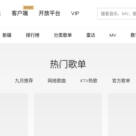
乐
客户端
开放平台
VIP
新碟
排行榜
分类歌单
雷达
MV
数
热门歌单
荐
九月推荐
网络歌曲
KTV热歌
官方歌单